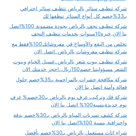
شركة تنظيف ستائر بالرياض تنظيف ستائر احترافي
بـ33%خصم كل أنواع الستائر ننظفها لك
شركة تنظيف نجف بالرياض بجودة مضمونة 100%اتصل
بنا الان خبرة10سنوات بخدمات تنظيف النجف
تخلص من البقع والأوساخ في مفروشاتك100%فقط مع
شركة تنظيف مفروشات بالرياض..اتصل الان
شركة تنظيف بيوت شعر بالرياض..غسيل الخيام وبيوت
الشعر مسؤوليتنا خصم150ريال..احجز خدمتك الان
شركة مكافحة حشرات بالمزاحمية بـ35%خصم حلول
فعالة وآمنة اتصل بنا الان
شركة فك وتركيب غرف نوم بالرياض بـ30خصم% غرف
نوم جديدةبنسبة100% اتصل بنا الان
شركة كشف تسربات المياه بالرياض بـ30%خصم بدقة
واحترافية بنسبة 100%اتصل بنا الان
شراء اثاث مستعمل بالرياض بـ30%خصم بأفضل