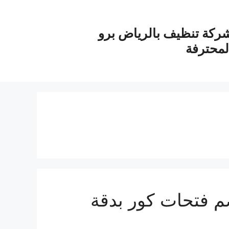
ركة تنظيف بالرياض برو
لمحترفة
ات كور بـ30%خصم فتحات كور بدقة