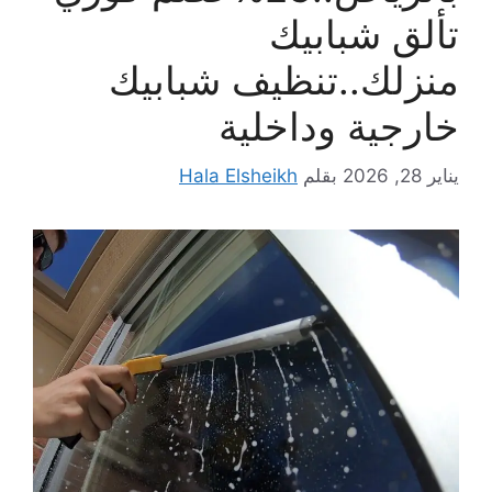
تألق شبابيك
منزلك..تنظيف شبابيك
خارجية وداخلية
يناير 28, 2026
بقلم
Hala Elsheikh