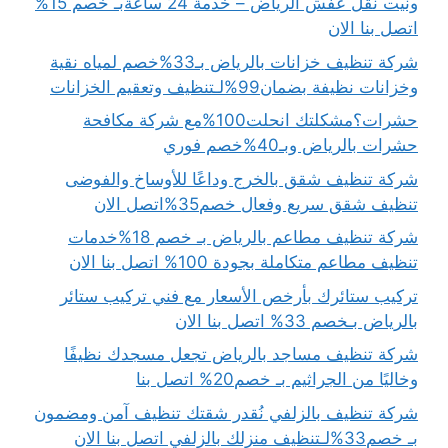
ونيت نقل عفش الرياض – خدمة 24 ساعةبـ خصم 15%
اتصل بنا الان
شركة تنظيف خزانات بالرياض بـ33%خصم لمياه نقية
وخزانات نظيفة بضمان99%لـتنظيف وتعقيم الخزانات
حشرات؟مشكلتك انحلت100%مع شركة مكافحة
حشرات بالرياض وبـ40%خصم فوري
شركة تنظيف شقق بالخرج وداعًا للأوساخ والفوضى
تنظيف شقق سريع وفعال خصم35%اتصل الان
شركة تنظيف مطاعم بالرياض بـ خصم 18%خدمات
تنظيف مطاعم متكاملة بجودة 100% اتصل بنا الان
تركيب ستائرك بأرخص الأسعار مع فني تركيب ستائر
بالرياض بـخصم 33% اتصل بنا الان
شركة تنظيف مساجد بالرياض تجعل مسجدك نظيفًا
وخاليًا من الجراثيم بـ خصم20% اتصل بنا
شركة تنظيف بالزلفي نُقدر شقتك تنظيف آمن ومضمون
بـ خصم33%لـتنظيف منزلك بالزلفي اتصل بنا الان