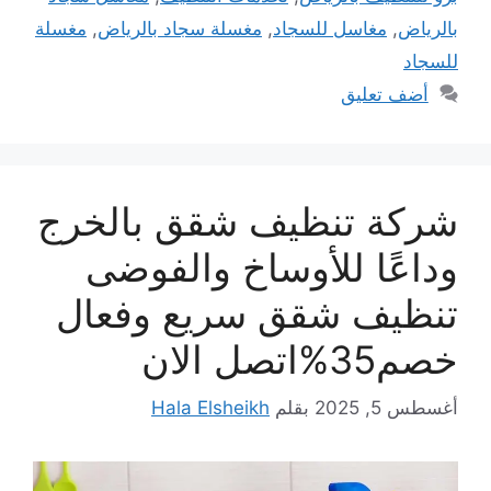
بالرياض
,
مغاسل للسجاد
,
مغسلة سجاد بالرياض
,
مغسلة
للسجاد
أضف تعليق
شركة تنظيف شقق بالخرج
وداعًا للأوساخ والفوضى
تنظيف شقق سريع وفعال
خصم35%اتصل الان
أغسطس 5, 2025
بقلم
Hala Elsheikh