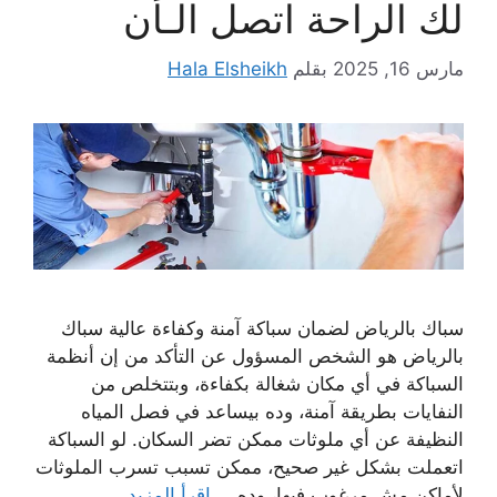
لك الراحة اتصل الـأن
مارس 16, 2025
بقلم
Hala Elsheikh
سباك بالرياض لضمان سباكة آمنة وكفاءة عالية سباك
بالرياض هو الشخص المسؤول عن التأكد من إن أنظمة
السباكة في أي مكان شغالة بكفاءة، وبتتخلص من
النفايات بطريقة آمنة، وده بيساعد في فصل المياه
النظيفة عن أي ملوثات ممكن تضر السكان. لو السباكة
اتعملت بشكل غير صحيح، ممكن تسبب تسرب الملوثات
لأماكن مش مرغوب فيها، وده …
اقرأ المزيد