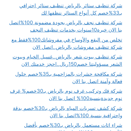
شركة تنظيف ستائر بالرياض تنظيف ستائر احترافي
بـ33%خصم كل أنواع الستائر ننظفها لك
شركة تنظيف نجف بالرياض بجودة مضمونة 100%اتصل
بنا الان خبرة10سنوات بخدمات تنظيف النجف
تخلص من البقع والأوساخ في مفروشاتك100%فقط مع
شركة تنظيف مفروشات بالرياض..اتصل الان
شركة تنظيف بيوت شعر بالرياض..غسيل الخيام وبيوت
الشعر مسؤوليتنا خصم150ريال..احجز خدمتك الان
شركة مكافحة حشرات بالمزاحمية بـ35%خصم حلول
فعالة وآمنة اتصل بنا الان
شركة فك وتركيب غرف نوم بالرياض بـ30خصم% غرف
نوم جديدةبنسبة100% اتصل بنا الان
شركة كشف تسربات المياه بالرياض بـ30%خصم بدقة
واحترافية بنسبة 100%اتصل بنا الان
شراء اثاث مستعمل بالرياض بـ30%خصم بأفضل